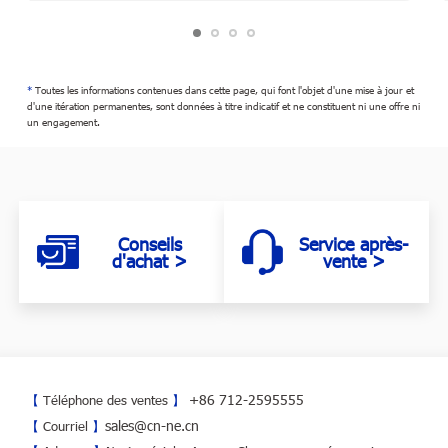
*
Toutes les informations contenues dans cette page, qui font l'objet d'une mise à jour et
d'une itération permanentes, sont données à titre indicatif et ne constituent ni une offre ni
un engagement.
Conseils
Service après-
d'achat >
vente >
+86 712-2595555
【
Téléphone des ventes
】
sales@cn-ne.cn
【
Courriel
】