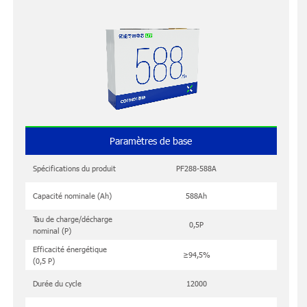
Paramètres de base
Spécifications du produit
PF288-588A
Capacité nominale (Ah)
588Ah
Tau de charge/décharge
0,5P
nominal (P)
Efficacité énergétique
≥94,5%
(0,5 P)
Durée du cycle
12000