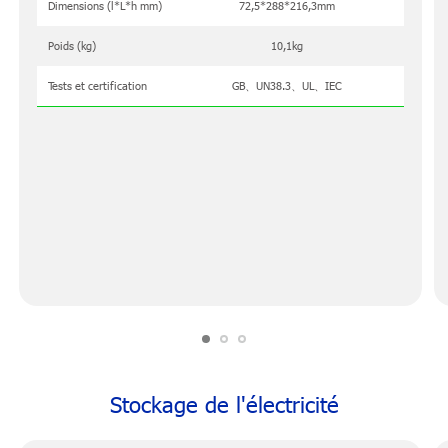
Dimensions (l*L*h mm)
72,5*288*216,3mm
Poids (kg)
10,1kg
Tests et certification
GB、UN38.3、UL、IEC
Stockage de l'électricité