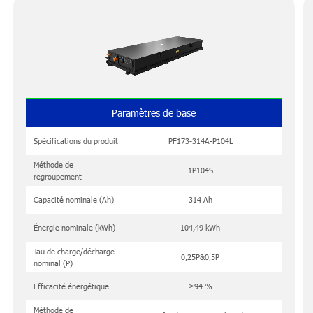
Paramètres de base
Spécifications du produit
PF173-314A-P104L
Méthode de
1P104S
regroupement
Capacité nominale (Ah)
314 Ah
Énergie nominale (kWh)
104,49 kWh
Tau de charge/décharge
0,25P&0,5P
nominal (P)
Efficacité énergétique
≥94 %
Méthode de